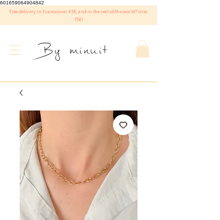
601659064904842
Free delivery in France over 45€, and in the rest of the world* over
75€!
By minuit