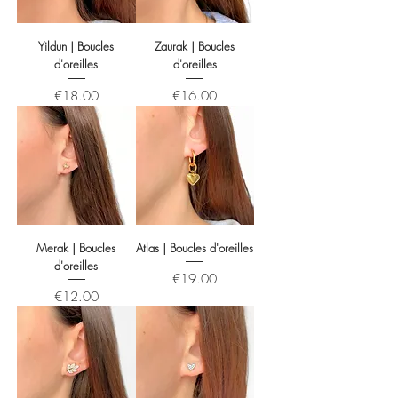
Yildun | Boucles
Zaurak | Boucles
d'oreilles
d'oreilles
Price
Price
€18.00
€16.00
Merak | Boucles
Atlas | Boucles d'oreilles
d'oreilles
Price
€19.00
Price
€12.00