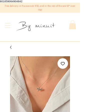
601659064904842
Free delivery in France over 45€, and in the rest of the world* over
75€!
By minuit