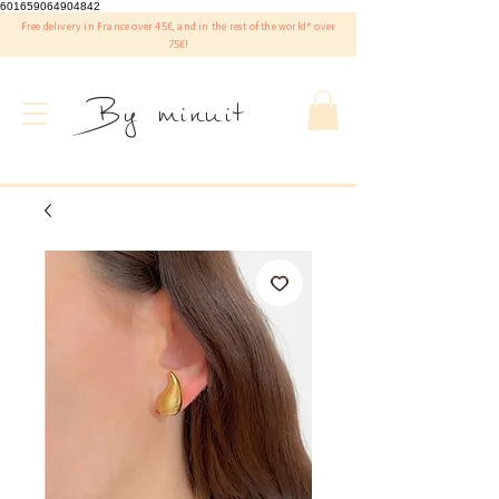
601659064904842
Free delivery in France over 45€, and in the rest of the world* over
75€!
By minuit