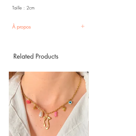
Taille : 2cm
À propos
Boucles d'oreilles clip en forme
de goutte en acier inoxydable
doré
Related Products
• Opte pour ces
boucles
d'oreilles clip ultra tendance
en
forme de goutte
, qui ajoutent
une touche raffinée à ton look.
Conçues en acier inoxydable
doré, elles sont parfaites pour
illuminer tes tenues au quotidien
ou pour une occasion spéciale.
•
Pas besoin d'avoir les oreilles
percées !
Grâce à leur
design à