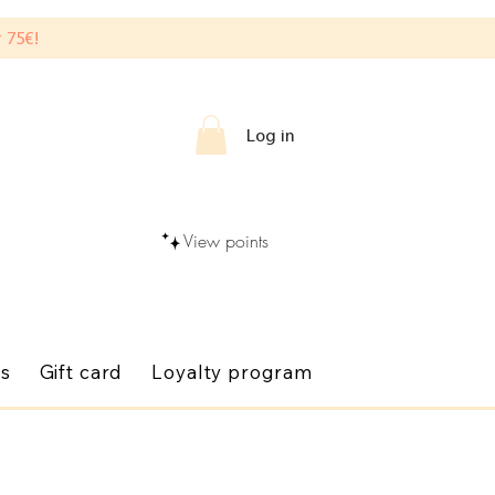
 75€!
Log in
View points
gs
Gift card
Loyalty program