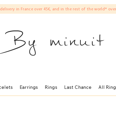
 delivery in France over 45€, and in the rest of the world* over
By minuit
celets
Earrings
Rings
Last Chance
All Rin