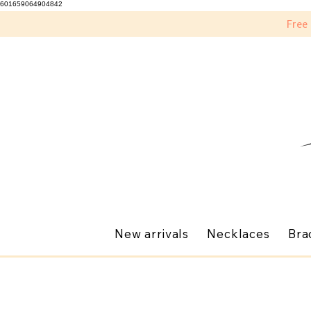
601659064904842
Free
New arrivals
Necklaces
Bra