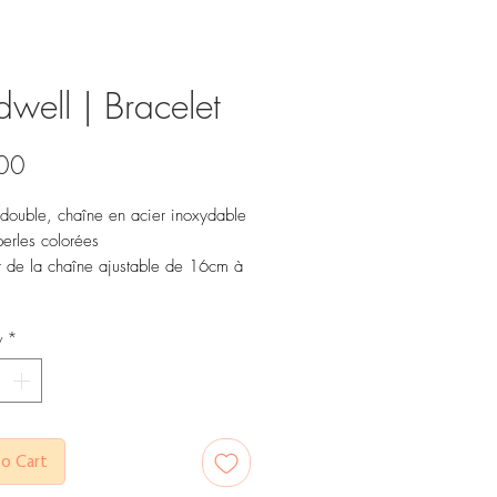
well | Bracelet
Price
00
 double, chaîne en acier inoxydable
perles colorées
 de la chaîne ajustable de 16cm à
y
*
o Cart