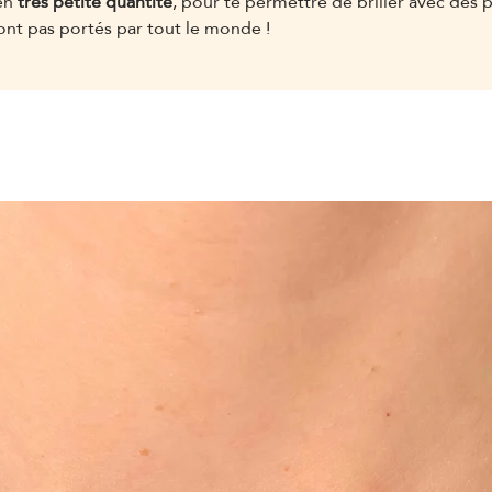
 en
très petite quantité
, pour te permettre de briller avec des 
ont pas portés par tout le monde !