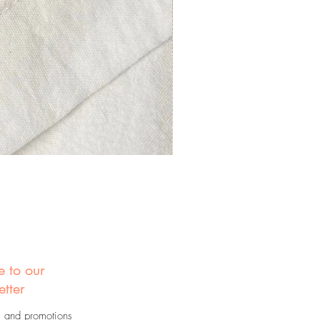
e to our
etter
s and promotions