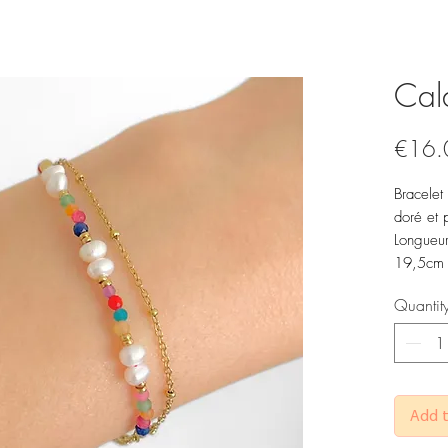
Cald
€16.
Bracelet
doré et 
Longueur
19,5cm
Quantit
Add t