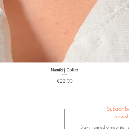
Namiki | Collier
Price
€22.00
Subscrib
newsl
Stay informed of new item