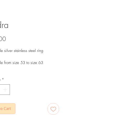
dra
Price
00
e silver stainless steel ring
le from size 53 to size 63
y
*
o Cart