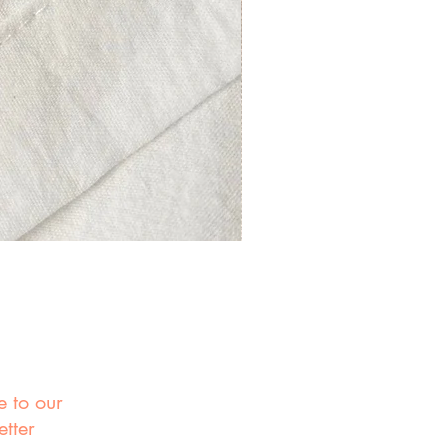
e to our
etter