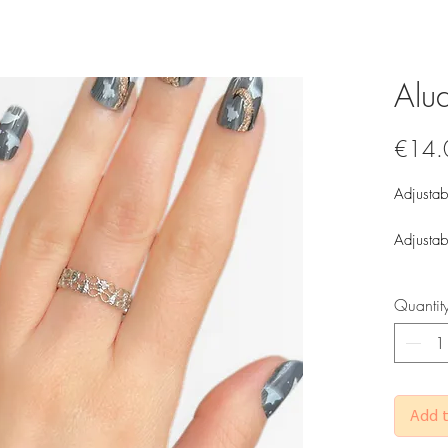
Alu
€14.
Adjustabl
Adjustab
Quantit
Add t