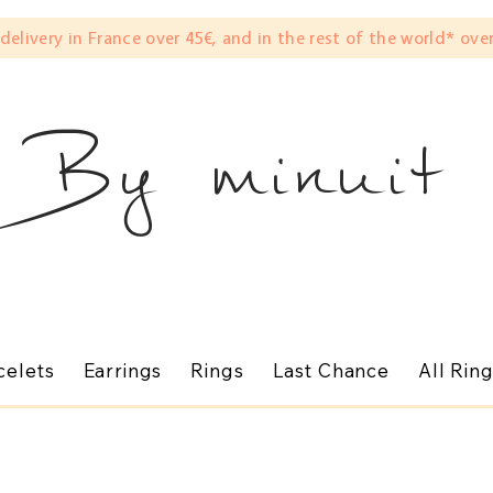
 delivery in France over 45€, and in the rest of the world* over
By minuit
celets
Earrings
Rings
Last Chance
All Rin