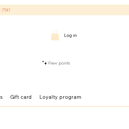
 75€!
Log in
View points
gs
Gift card
Loyalty program