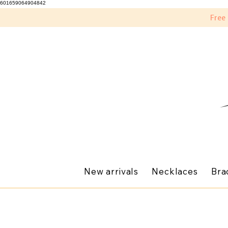
601659064904842
Free
New arrivals
Necklaces
Bra