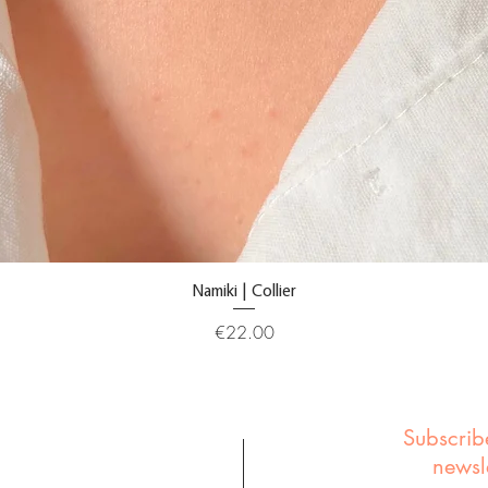
Namiki | Collier
Price
€22.00
Subscrib
newsl